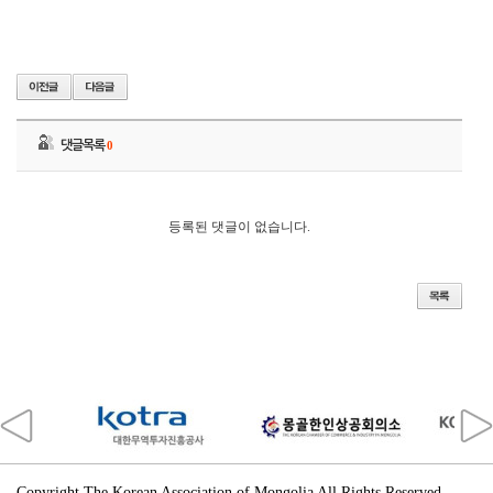
아
산
탕
정
자
이
메
댓글목록
0
트
로
시
티
등록된 댓글이 없습니다.
해
링
턴
플
레
이
스
풍
무
모
델
하
우
Copyright The Korean Association of Mongolia All Rights Reserved.