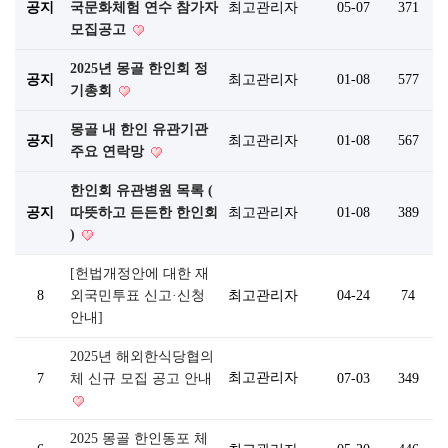
공지
국문화체험 연수 참가자
최고관리자
05-07
371
모집공고
2025년 몽골 한인회 정
공지
최고관리자
01-08
577
기총회
몽골 내 한인 유관기관
공지
최고관리자
01-08
567
주요 연락망
한인회 유관병원 목록 (
공지
따뜻하고 든든한 한인회
최고관리자
01-08
389
)
[헌법개정안에 대한 재
8
외국민투표 신고·신청
최고관리자
04-24
74
안내]
2025년 해외한식당협의
최고관리자
7
체 신규 모집 공고 안내
07-03
349
2025 몽골 한인동포 체