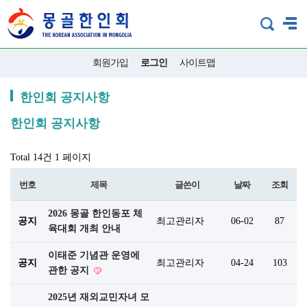
회원가입
로그인
사이트맵
한인회 공지사항
한인회 공지사항
Total 14건
1 페이지
번호
제목
글쓴이
날짜
조회
2026 몽골 한인동포 체
공지
최고관리자
06-02
87
육대회 개최 안내
이태준 기념관 운영에
공지
최고관리자
04-24
103
관한 공지
2025년 재외교민자녀 모