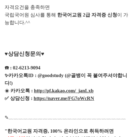
자격요건을 충족하면
국립국어원 심사를 통해
한국어교원 2급 자격증 신청
이 가
능합니다.^^
♥️
상담신청문의
♥️
☎️
: 02-6213-9094
✨
카카오톡ID : @goodstudy (@골뱅이 꼭 붙여주셔야합니
다!)
☀️
카카오톡 :
http://pf.kakao.com/_janLxb
✅
상담신청 :
https://naver.me/FG7oWcRN
✎﹏﹏﹏﹏﹏﹏﹏﹏﹏﹏﹏﹏﹏﹏﹏﹏﹏﹏﹏﹏﹏﹏﹏﹏
"한국어교원 자격증, 100% 온라인으로 취득하려면