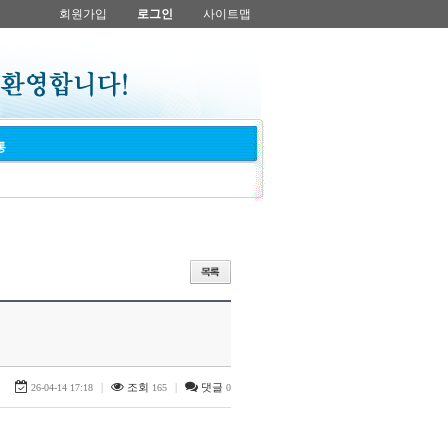
회원가입
로그인
사이트맵
통
|
조회
|
댓글
26-04-14 17:18
165
0