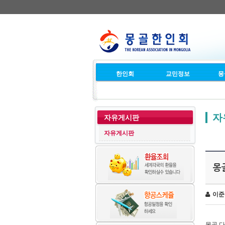
한인회
교민정보
몽
자
자유게시판
자유게시판
몽
이준
몽골 다