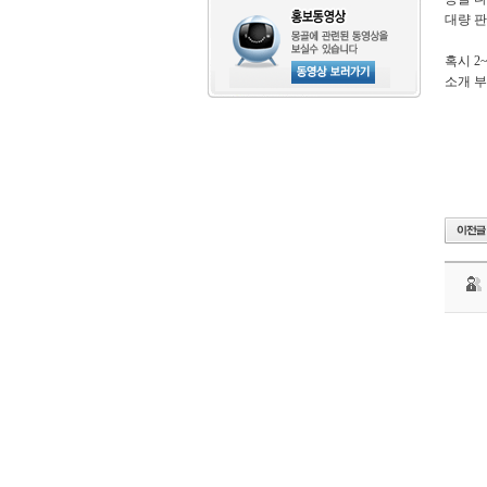
대량 판
혹시 2
소개 부
아
산
탕
정
자
이
메
트
로
시
티
해
링
턴
플
레
이
스
풍