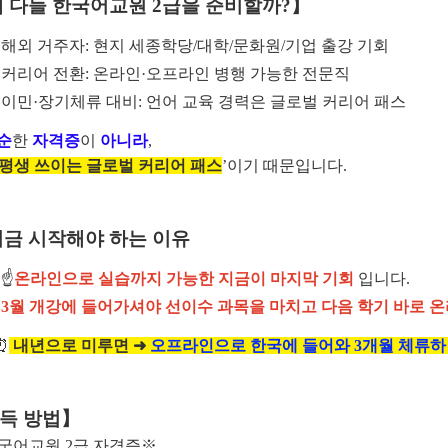
왜 다들 한국어교원 2급을 준비할까?】
해외 거주자: 현지 세종학당/대학/문화원/기업 출강 기회
커리어 전환: 온라인·오프라인 병행 가능한 전문직
이민·장기체류 대비: 언어 교육 경력은 글로벌 커리어 패스
순
한
자격증
이
아니라
,
평생 쓰이는 글로벌 커리어 패스
’이기 때문입니다.
지금 시작해야 하는 이유
☝️
온라인으로 실습까지 가능한 지금이 마지막 기회
입니다.
3월 개강에 들어가셔야 선이수 과목을 마치고 다음 학기 바로 온
⏰
내년으로 미루면 ➜
오프라인으로 한국에 들어와 3개월 체류하
득 방법】
한국어교원 2급 자격증※