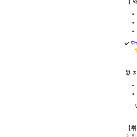
【
✔️
단
‘
⏰ 
【취
※ 