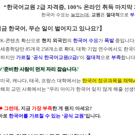
“한국어교원 2급 자격증, 100% 온라인 취득 마지막 
한국어 수요
는
늘었는데
,
교원
은
절대적
으로
부
지금 한국어, 무슨 일이 벌어지고 있나요?
】
K-콘텐츠 확산으로
현지 외국인
의
한국어 수요
가
폭발
중입니다
세종학당만 85개국 258개소로 확대, 대학·기업 연수에서도 한국
하지만
가르칠
‘
공식 한국어교원(2급)
’이
절대적
으로
부족
합니다
'
준비한 사람이 먼저 자리 잡습니다
.'
✓
미국, 캐나다, 태국, 프랑스 대학에서는
한국어 정규과목을 채택
해외 교민 사회에서는 “
우리 아이가 한국어 잊지 않게 해줄 선생
➡
그런데
,
지금
가장 부족
한 게 뭔지 아세요?
바로
한국어를 가르칠 수 있는 ‘공식 교원’
입니다.