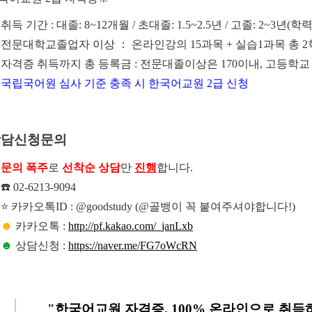
취득 기간 : 대졸: 8~12개월 / 초대졸: 1.5~2.5년 / 고졸: 2~3년
전문대학교졸업자 이상 ： 온라인강의 15과목 + 실습1과목 총 2
자격증 취득까지 총 등록금 : 전문대졸이상은 170이내, 고등학교
국립국어원 심사 기준 충족 시 한국어교원 2급 신청
상담신청문의
문의 폭주
로
선착순 상담
만
진행
합니다.
☎️ 02-6213-9094
⭐ 카카오톡ID : @goodstudy (@골뱅이 꼭 붙여주셔야합니다!)
☻
카카오톡 :
http://pf.kakao.com/_janLxb
☻
상담신청 :
https://naver.me/FG7oWcRN
"한국어교원 자격증, 100% 온라인으로 취득