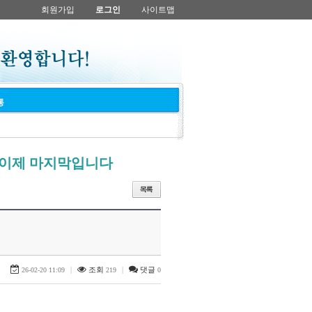
회원가입
로그인
사이트맵
통
은 이제 마지막입니다
|
조회
|
댓글
26-02-20 11:09
219
0