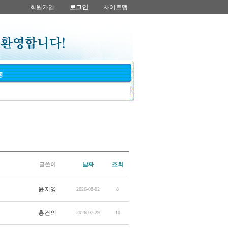
회원가입
로그인
사이트맵
통
글쓴이
날짜
조회
윤지영
2026-08-02
8
홍건의
2026-07-29
10