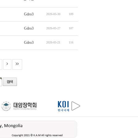
Gdro3
2026-05-30
109
Gdro3
2026-05-27
107
Gdro3
2026-05-21
116