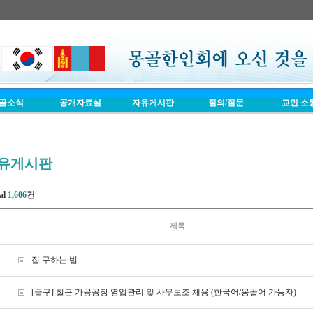
골소식
공개자료실
자유게시판
질의/질문
교민 소
유게시판
al
1,606
건
제목
집 구하는 법
[급구] 철근 가공공장 영업관리 및 사무보조 채용 (한국어/몽골어 가능자)