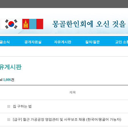
골소식
공개자료실
자유게시판
질의/질문
교민 소
유게시판
al
1,606
건
제목
집 구하는 법
[급구] 철근 가공공장 영업관리 및 사무보조 채용 (한국어/몽골어 가능자)