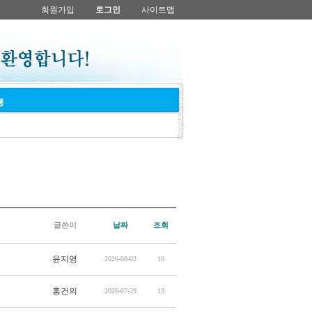
회원가입
로그인
사이트맵
통
글쓴이
날짜
조회
윤지영
2026-08-02
10
홍건의
2026-07-29
13