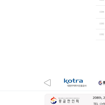
1594
1593
1592