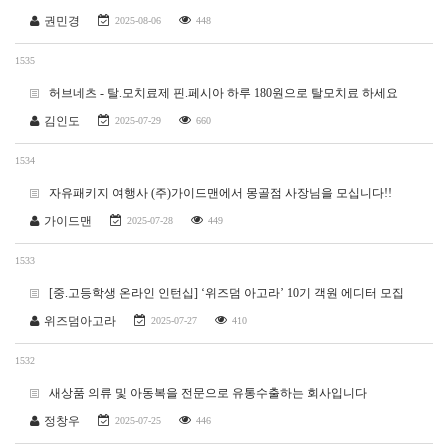
권민경
2025-08-06
448
1535
허브네츠 - 탈.모치료제 핀.페시아 하루 180원으로 탈모치료 하세요
김인도
2025-07-29
660
1534
자유패키지 여행사 (주)가이드맨에서 몽골점 사장님을 모십니다!!
가이드맨
2025-07-28
449
1533
[중.고등학생 온라인 인턴십] ‘위즈덤 아고라’ 10기 객원 에디터 모집
위즈덤아고라
2025-07-27
410
1532
새상품 의류 및 아동복을 전문으로 유통수출하는 회사입니다
정창우
2025-07-25
446