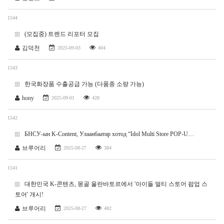
1544
(모집중) 트렌드 리포터 모집
김덕천
2025-09-03
404
1543
한국화장품 수출공급 가능 (다품종 소량 가능)
hony
2025-09-01
428
1542
БНСУ-ын K-Content, Улаанбаатар хотод “Idol Multi Store POP-U…
브루어리
2025-08-27
384
1541
대한민국 K-콘텐츠, 몽골 울란바토르에서 '아이돌 멀티 스토어 팝업 스
토어' 개시!
브루어리
2025-08-27
482