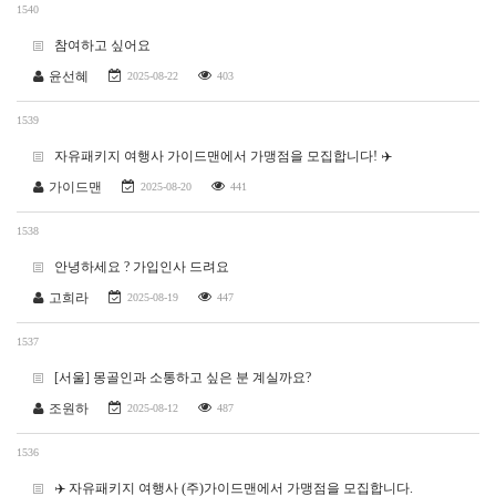
1540
참여하고 싶어요
윤선혜
2025-08-22
403
1539
자유패키지 여행사 가이드맨에서 가맹점을 모집합니다! ✈️
가이드맨
2025-08-20
441
1538
안녕하세요 ? 가입인사 드려요
고희라
2025-08-19
447
1537
[서울] 몽골인과 소통하고 싶은 분 계실까요?
조원하
2025-08-12
487
1536
✈️ 자유패키지 여행사 (주)가이드맨에서 가맹점을 모집합니다.