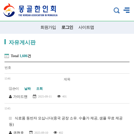
회원가입
로그인
사이트맵
자유게시판
Total
1,606
건
번호
1546
제목
-
글쓴이
날짜
조회
가이드맨
2025-09-11
401
1545
식료품 동반자 모십니다(중국 공장 소유. 수출가 제공, 샘플 무료 제공
등)
권현호
2025-09-10
402