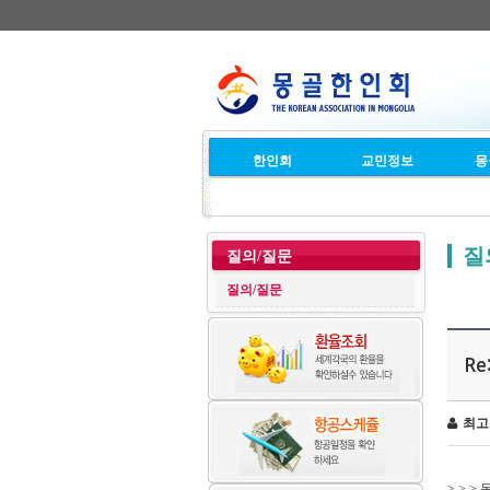
한인회
교민정보
몽
질
질의/질문
질의/질문
R
최고
> > 