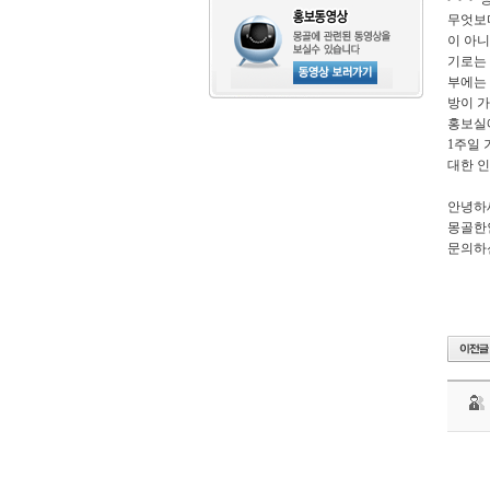
무엇보
이 아니
기로는
부에는 
방이 가
홍보실에
1주일 
대한 인
안녕하
몽골한
문의하