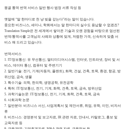
몽골 통역 번역 서비스 일반 행사 법정 서류 작성 등
옛말에 “말 한마디로 천 냥 빚을 갚는다”라는 말이 있습니다.
중요한 비즈니스, 세미나, 학회에서는 말 한마디의 실수도 용납할 수 없겠죠?
Translation Simple은 전 세계에서 쌓아온 기술과 오랜 경험을 바탕으로 엄선된
번역/통역사를 고객님의 사례와 상황에 맞게, 저렴한 가격, 신속하게 맞춤 서
비스 해 드리고 있습니다.
번역서비스
1. IT/정보통신: 유 무선통신, 멀티미디어시스템, 인터넷, 인트라넷, 장비 및 서
비스, 데이터 통신, 컴퓨터 및 주변기기
2. 일반기술: 전기, 기계(자동차, 플랜트), 화학, 건설, 건축, 토목, 환경, 항공, 방
위산업, 금속, 생물
3. 특수기술: 의학, 한의학, 생명공학, 유전공학
4. 특허: IT/정보통신, 전기, 기계, 화학, 건축, 토목, 금속, 방위산업
5. 과학기술논문: IT/정보통신, 전기, 기계, 화학, 건축, 토목, 금속
6. 사회과학 논문
7. 일반분야: 비즈니스 서신, 사업계획서 및 제안서류, 취업, 유학, 이민, 비자서
류
8. 비즈니스: 경영분석 및 보고자료, IR 관련 자료, 안내서, 카탈로그, 홍보 및
교육자료 등
9. 금융/재무: 기업회계자료, M&A 관련 자료, 금융정보 등