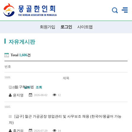
회원가입
로그인
사이트맵
자유게시판
Total
1,606
건
번호
1606
제목
집 구하는 법
글쓴이
날짜
조회
윤지영
2026-08-02
12
1605
[급구] 철근 가공공장 영업관리 및 사무보조 채용 (한국어/몽골어 가능
자)
홍건의
2026-07-29
14