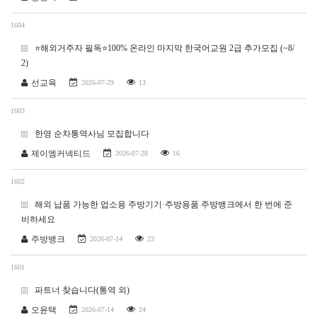
1604
⭐해외거주자 필독⭐100% 온라인 마지막 한국어교원 2급 추가모집 (~8/
2)
선교육
2026-07-29
13
1603
한영 순차통역사님 모집합니다
제이엠커넥티드
2026-07-28
16
1602
해외 납품 가능한 업소용 주방기기·주방용품 주방뱅크에서 한 번에 준
비하세요
주방뱅크
2026-07-14
23
1601
파트너 찾습니다(통역 외)
오윤택
2026-07-14
24