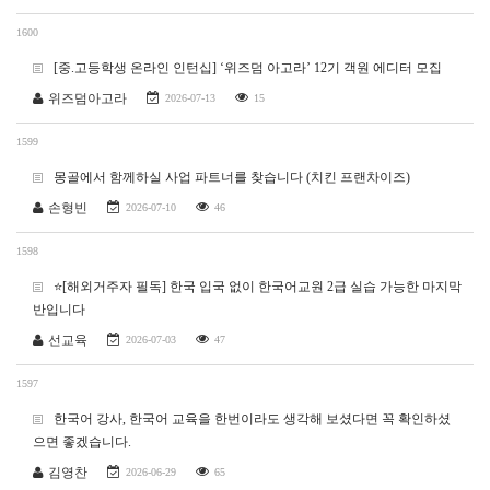
1600
[중.고등학생 온라인 인턴십] ‘위즈덤 아고라’ 12기 객원 에디터 모집
위즈덤아고라
2026-07-13
15
1599
몽골에서 함께하실 사업 파트너를 찾습니다 (치킨 프랜차이즈)
손형빈
2026-07-10
46
1598
⭐[해외거주자 필독] 한국 입국 없이 한국어교원 2급 실습 가능한 마지막
반입니다
선교육
2026-07-03
47
1597
한국어 강사, 한국어 교육을 한번이라도 생각해 보셨다면 꼭 확인하셨
으면 좋겠습니다.
김영찬
2026-06-29
65